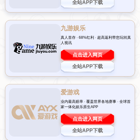
孙颖莎赛季首战告捷 新加坡赛决出男女世界第
一归属
引言：乒坛新星闪耀 谁将问鼎世界第一
在乒乓球的赛场上，每一场比赛都充满了悬念与激情。
近日，孙颖莎在赛季首秀中以出色的表现赢得胜利，展
现了她作为顶尖选手的实力。与此同时，男女世界第一
的排名之争也成为球迷热议的话题。这场焦点之战将在
新加坡的大舞台上揭晓答案。究竟谁能笑到最后？让我
们一起走进这场乒坛盛事，探寻背后的精彩故事！
孙颖莎首战告捷 状态火热令人期待
作为中国女乒的领军人物，孙颖莎在赛季首秀中展现了
强大的统治力。她以精准的球路和稳定的心态击败对
手，为新赛季开了一个好头。尤其是在关键局面的处理