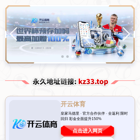
新闻资讯
网站首页
新闻资讯
发布时间:
2026-05-23T02:55:02+08:00
作者:
admin