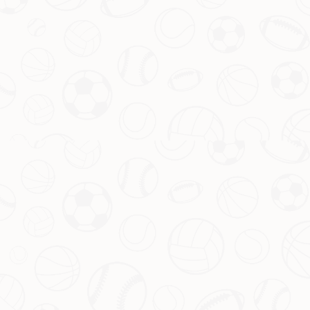
填项
*
姓名
*
邮箱
*
备注信息