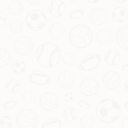
2026-08-08
合同临近尾声！山西核心后卫或将锁定顶
薪，本季表现16+4亮眼
2026-08-08
最新新闻
邮报：桑乔拒不认错，滕哈赫心感不公，曼联
2026-
高层坚定力挺主教练
08-08
伊尔迪兹险戴帽！尤文4-1维达德，世俱杯连
2026-
胜后再迎重磅会面
08-08
合同临近尾声！山西核心后卫或将锁定顶薪，
2026-
本季表现16+4亮眼
08-08