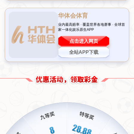
的核心引擎。优秀的打野选手不仅需要精准的操作，还
得具备超强的节奏掌控能力。小轩在加入深圳DYG之
前，并不算是一个家喻户晓的名字。然而，他在比赛中
的表现却逐渐让人刮目相看。尤其是在最近的几场比赛
中，他以惊人的操作和对局洞察力，带领队伍多次完成
翻盘，成为深圳DYG不可或缺的一员。
这次登顶
打野巅峰榜
，并非偶然。小轩在训练中展现出
的专注和努力，是他成功的关键。据队友透露，小轩经
常会复盘自己的每一场比赛，甚至细致到每一个技能释
放的时间点。这种对细节的极致追求，让他在赛场上总
能抓住对手的破绽，一击致命。